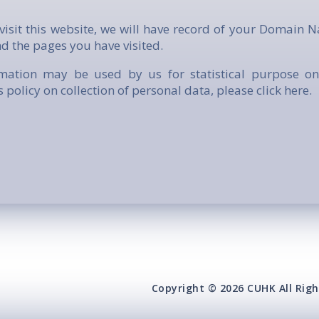
isit this website, we will have record of your Domain 
d the pages you have visited.
rmation may be used by us for statistical purpose onl
s policy on collection of personal data, please click
here
.
Copyright © 2026 CUHK All Righ