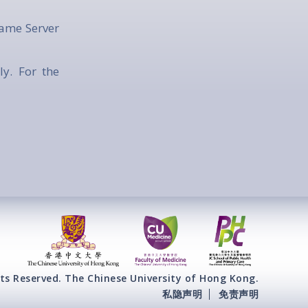
Name Server
y. For the
ts Reserved. The Chinese University of Hong Kong.
私隐声明
免责声明